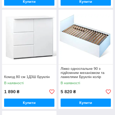
Купити
Купити
Ліжко односпальне 90 з
підйомним механізмом та
Комод 80 см 1Д3Ш Бруклін
ламелями Бруклін колір
білий
В наявності
В наявності
1 890
5 820
₴
₴
Купити
Купити