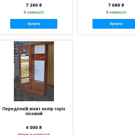
7 260 ₴
7 680 ₴
В наявності
В наявності
Купити
Купити
Передпокій візит колір горіх
лісовий
4 000 ₴
Немає в наявності