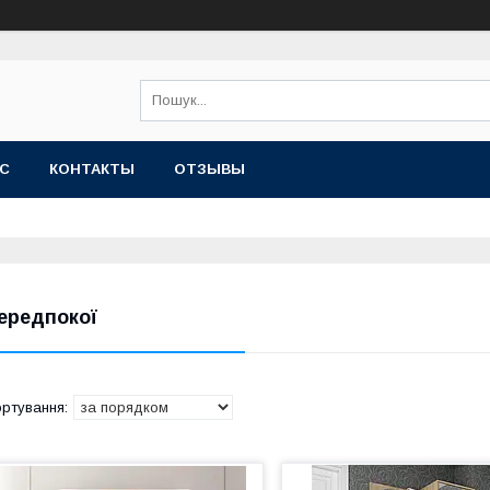
АС
КОНТАКТЫ
ОТЗЫВЫ
ередпокої