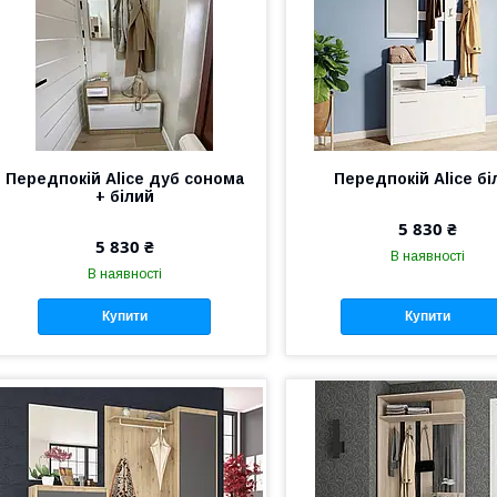
Передпокій Alice дуб сонома
Передпокій Alice бі
+ білий
5 830 ₴
5 830 ₴
В наявності
В наявності
Купити
Купити