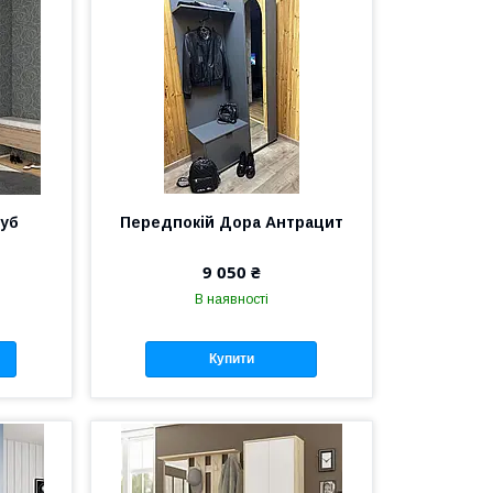
дуб
Передпокій Дора Антрацит
9 050 ₴
В наявності
Купити