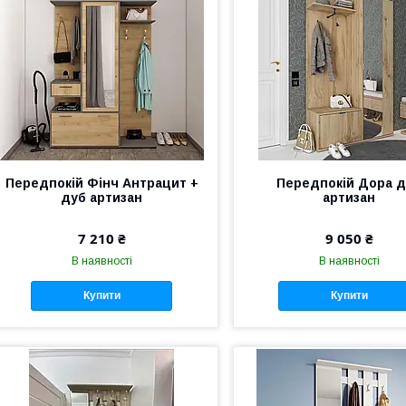
Передпокій Фінч Антрацит +
Передпокій Дора 
дуб артизан
артизан
7 210 ₴
9 050 ₴
В наявності
В наявності
Купити
Купити