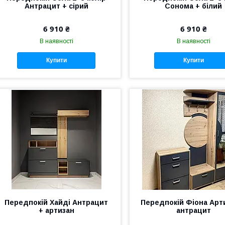
Антрацит + сірий
Сонома + білий
6 910 ₴
6 910 ₴
В наявності
В наявності
Купити
Купити
Передпокій Хайді Антрацит
Передпокій Фіона Арт
+ артизан
антрацит