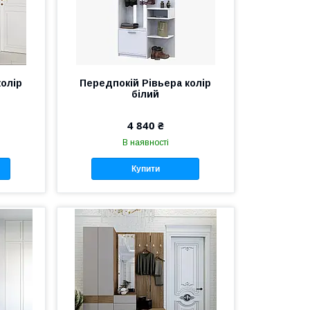
колір
Передпокій Рівьера колір
білий
4 840 ₴
В наявності
Купити