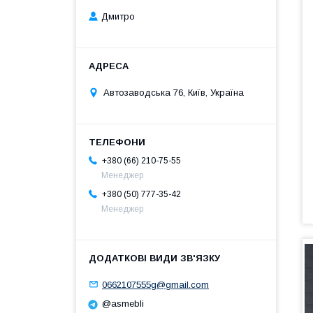
Дмитро
Автозаводська 76, Київ, Україна
+380 (66) 210-75-55
Менеджер
+380 (50) 777-35-42
Менеджер
0662107555g@gmail.com
@asmebli