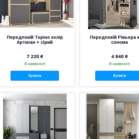
Передпокій Торіно колір
Передпокій Рівьера 
Артизан + сірий
сонома
7 220 ₴
4 840 ₴
В наявності
В наявності
Купити
Купити