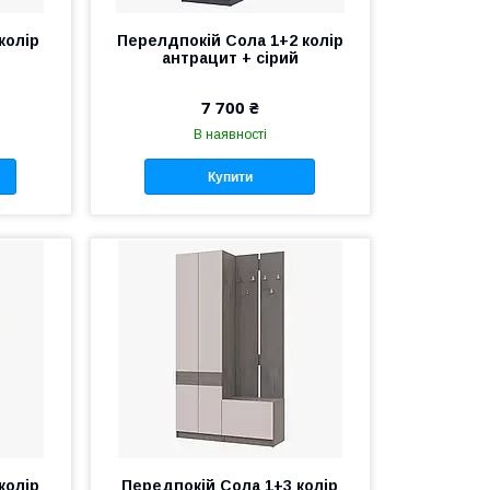
колір
Перелдпокій Сола 1+2 колір
антрацит + сірий
7 700 ₴
В наявності
Купити
колір
Передпокій Сола 1+3 колір