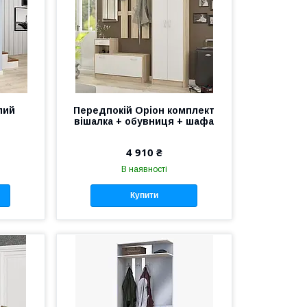
лий
Передпокій Оріон комплект
вішалка + обувниця + шафа
4 910 ₴
В наявності
Купити