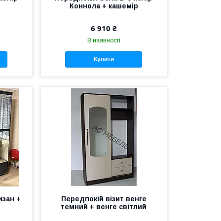
Коннола + кашемір
6 910 ₴
В наявності
Купити
изан +
Передпокій візит венге
темний + венге світлий