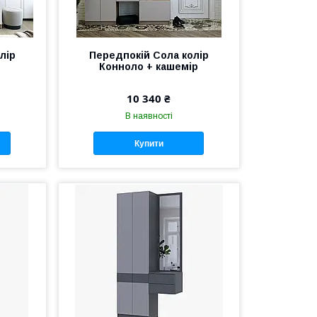
лір
Передпокій Сола колір
Конноло + кашемір
10 340 ₴
В наявності
Купити