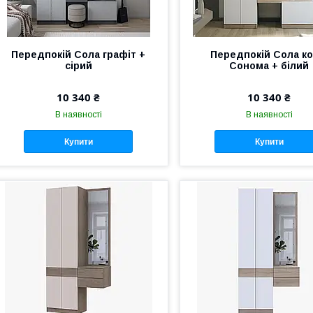
Передпокій Сола графіт +
Передпокій Сола ко
сірий
Сонома + білий
10 340 ₴
10 340 ₴
В наявності
В наявності
Купити
Купити