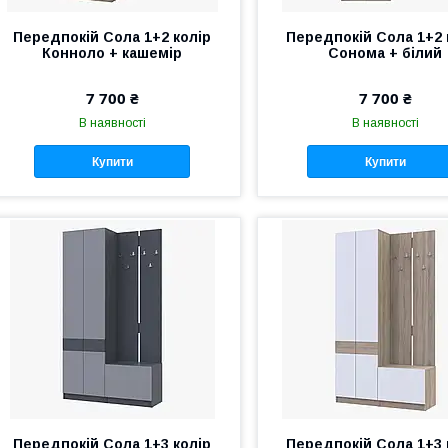
Передпокій Сола 1+2 колір
Передпокій Сола 1+2 
Конноло + кашемір
Сонома + білий
7 700 ₴
7 700 ₴
В наявності
В наявності
Купити
Купити
Передпокій Сола 1+3 колір
Передпокій Сола 1+3 