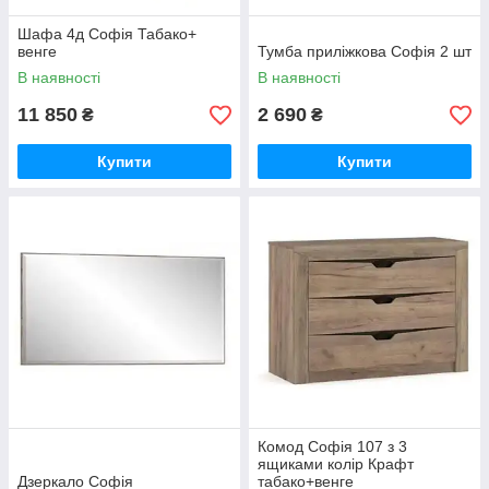
Шафа 4д Софія Табако+
венге
Тумба приліжкова Софія 2 шт
В наявності
В наявності
11 850
2 690
₴
₴
Купити
Купити
Комод Софія 107 з 3
ящиками колір Крафт
Дзеркало Софія
табако+венге