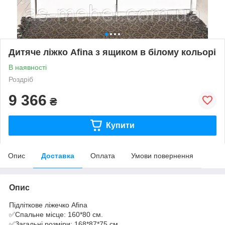
Дитяче ліжко Afina з ящиком в білому кольорі
В наявності
Роздріб
9 366
₴
Купити
Опис
Доставка
Оплата
Умови повернення
Опис
Підліткове ліжечко Afina
✅Спальне місце: 160*80 см.
✅Загальні розміри: 168*87*75 см.