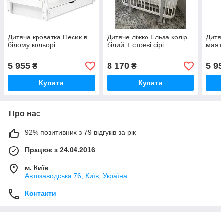
Дитяча кроватка Песик в
Дитяче ліжко Ельза колір
Дитя
білому кольорі
білий + стоеві сірі
маят
5 955
8 170
5 9
₴
₴
Купити
Купити
Про нас
92% позитивних з 79 відгуків за рік
Працює з 24.04.2016
м. Київ
Автозаводська 76, Київ, Україна
Контакти