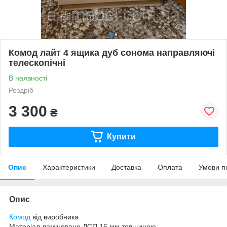
Комод лайт 4 ящика дуб сонома направляючі
телескопічні
В наявності
Роздріб
3 300
₴
Купити
Опис
Характеристики
Доставка
Оплата
Умови п
Опис
Комод
від виробника
Матеріал ламіноване ДСП 16 мм товщиною