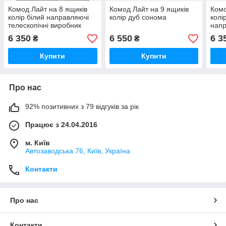
Комод Лайт на 8 ящиків
Комод Лайт на 9 ящиків
Комо
колір білий направляючі
колір дуб сонома
колі
телескопічні виробник
напр
асмеблі
виро
6 350
6 550
6 3
₴
₴
Купити
Купити
Про нас
92% позитивних з 79 відгуків за рік
Працює з 24.04.2016
м. Київ
Автозаводська 76, Київ, Україна
Контакти
Про нас
Контакти