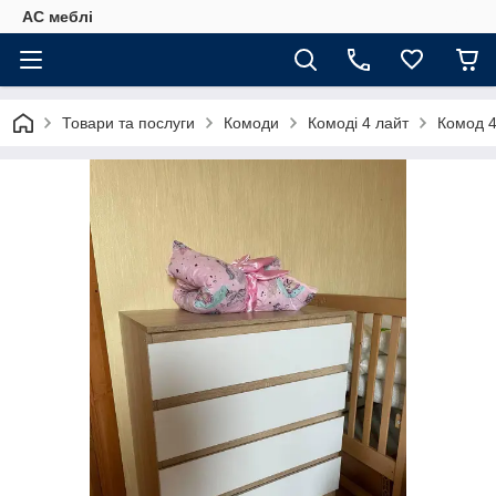
АС меблі
Товари та послуги
Комоди
Комоді 4 лайт
Комод 4