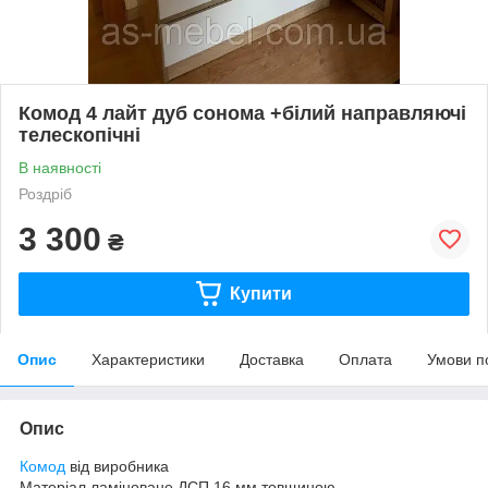
Комод 4 лайт дуб сонома +білий направляючі
телескопічні
В наявності
Роздріб
3 300
₴
Купити
Опис
Характеристики
Доставка
Оплата
Умови п
Опис
Комод
від виробника
Матеріал ламіноване ДСП 16 мм товщиною