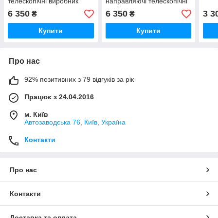
телескопічні виробник
направляючі телескопічні
асмеблі
виробник асмеблі
6 350
6 350
3 3
₴
₴
Купити
Купити
Про нас
92% позитивних з 79 відгуків за рік
Працює з 24.04.2016
м. Київ
Автозаводська 76, Київ, Україна
Контакти
Про нас
Контакти
Доставка та оплата