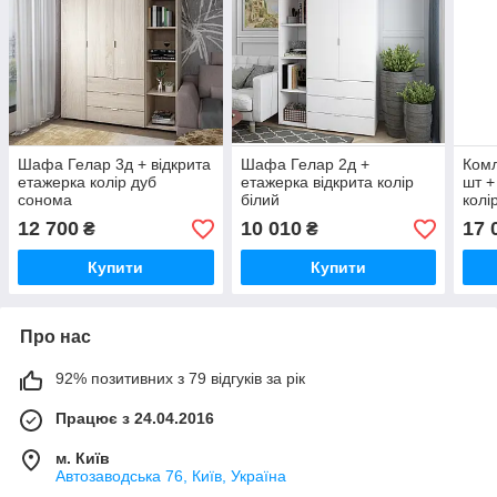
Шафа Гелар 3д + відкрита
Шафа Гелар 2д +
Комл
етажерка колір дуб
етажерка відкрита колір
шт +
сонома
білий
колі
12 700
10 010
17 
₴
₴
Купити
Купити
Про нас
92% позитивних з 79 відгуків за рік
Працює з 24.04.2016
м. Київ
Автозаводська 76, Київ, Україна