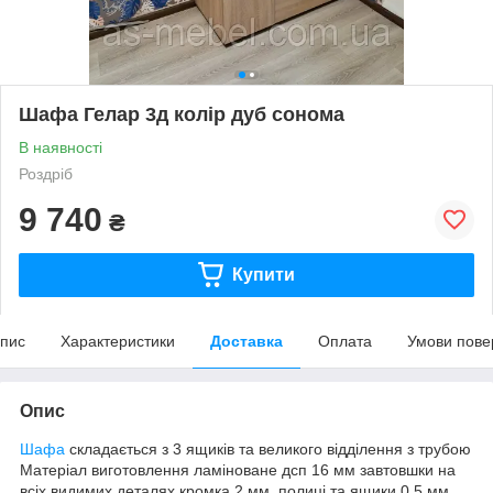
Шафа Гелар 3д колір дуб сонома
В наявності
Роздріб
9 740
₴
Купити
пис
Характеристики
Доставка
Оплата
Умови пове
Опис
Шафа
складається з 3 ящиків та великого відділення з трубою
Матеріал виготовлення ламіноване дсп 16 мм завтовшки на
всіх видимих ​​деталях кромка 2 мм, полиці та ящики 0,5 мм