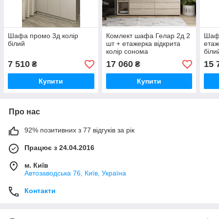
Шафа промо 3д колір
Комлект шафа Гелар 2д 2
Шафа
білий
шт + етажерка відкрита
етаж
колір сонома
біли
7 510
17 060
15 
₴
₴
Купити
Купити
Про нас
92% позитивних з 77 відгуків за рік
Працює з 24.04.2016
м. Київ
Автозаводська 76, Київ, Україна
Контакти