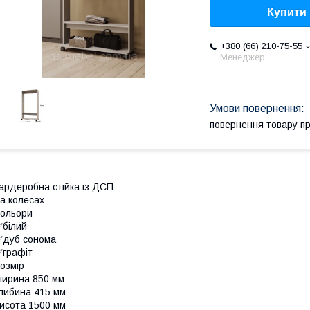
Купити
+380 (66) 210-75-55
Менеджер
повернення товару п
ардеробна стійка із ДСП
а колесах
Кольори
✅білий
✅дуб сонома
графіт
озмір
ирина 850 мм
либина 415 мм
исота 1500 мм