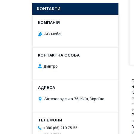
КОНТАКТИ
АС меблі
Дмитро
Г
н
Автозаводська 76, Київ, Україна
✅
Р
ш
г
+380 (66) 210-75-55
в