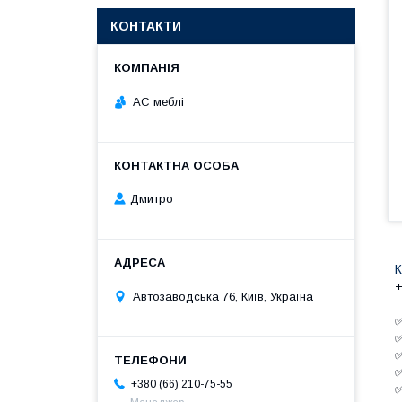
КОНТАКТИ
АС меблі
Дмитро
+
Автозаводська 76, Київ, Україна
✅
✅
✅
+380 (66) 210-75-55
✅