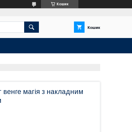
Кошик
Кошик
 венге магія з накладним
м