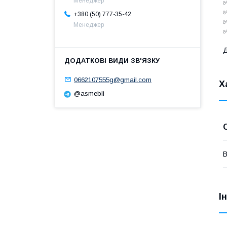
Менеджер
✅
✅
+380 (50) 777-35-42
✅
Менеджер
✅
Д
0662107555g@gmail.com
Х
@asmebli
В
І