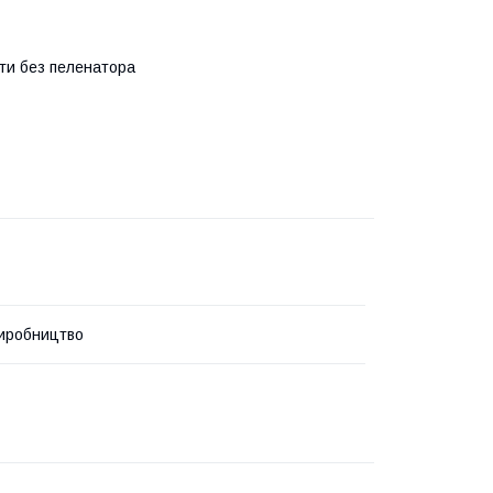
ти без пеленатора
иробництво