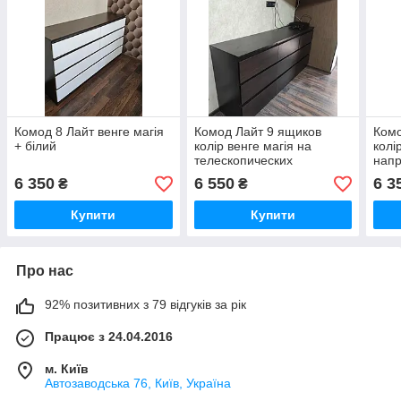
Комод 8 Лайт венге магія
Комод Лайт 9 ящиков
Комо
+ білий
колір венге магія на
колі
телескопических
напр
направляющих
виро
6 350
6 550
6 3
₴
₴
Купити
Купити
Про нас
92% позитивних з 79 відгуків за рік
Працює з 24.04.2016
м. Київ
Автозаводська 76, Київ, Україна