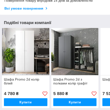
Повернення товару впродовж 14 днів за домовленістю
Всі умови повернення
Подібні товари компанії
Шафа Promo 2d колір
Шафа Promo 2d з
Шаф
білий
полками колір графіт
4 780
5 880
7 5
₴
₴
Купити
Купити