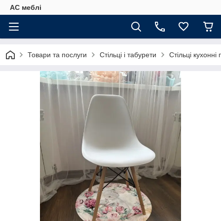
АС меблі
Товари та послуги
Стільці і табурети
Стільці кухонні