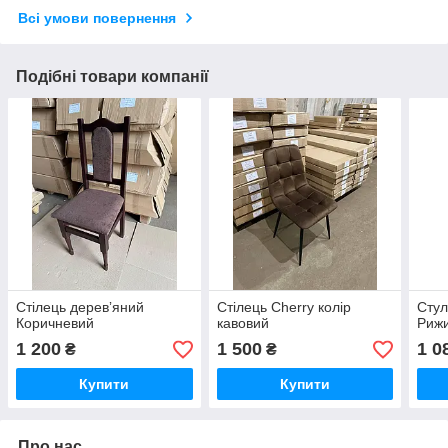
Всі умови повернення
Подібні товари компанії
Стілець деревʼяний
Стілець Cherry колір
Стул
Коричневий
кавовий
Риж
1 200
1 500
1 0
₴
₴
Купити
Купити
Про нас