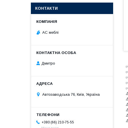
КОНТАКТИ
АС меблі
Дмитро
✅
✅
✅
✅
✅
⚠
Автозаводська 76, Київ, Україна
⚠
⚠
⚠
⚠
⚠
+380 (66) 210-75-55