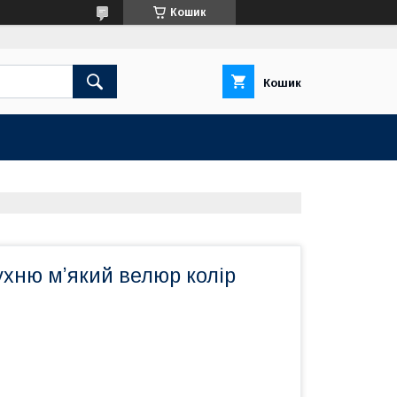
Кошик
Кошик
ухню мʼякий велюр колір