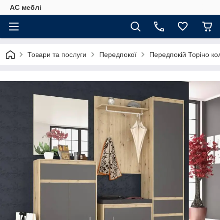
АС меблі
Товари та послуги
Передпокої
Передпокій Торіно кол