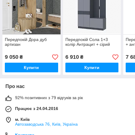
Передпокій Дора дуб
Передпокій Сола 1+3
Пере
артизан
колір Антрацит + сірий
+ ан
9 050
6 910
7 6
₴
₴
Купити
Купити
Про нас
92% позитивних з 79 відгуків за рік
Працює з 24.04.2016
м. Київ
Автозаводська 76, Київ, Україна