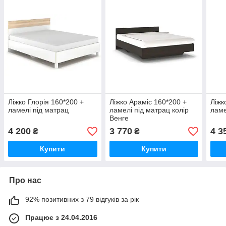
Ліжко Глорія 160*200 +
Ліжко Араміс 160*200 +
Ліжк
ламелі під матрац
ламелі під матрац колір
ламе
Венге
4 200
3 770
4 3
₴
₴
Купити
Купити
Про нас
92% позитивних з 79 відгуків за рік
Працює з 24.04.2016