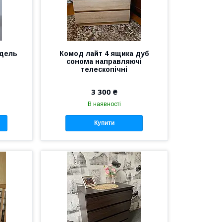
одель
Комод лайт 4 ящика дуб
сонома направляючі
телескопічні
3 300 ₴
В наявності
Купити