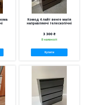
нома
Комод 4 лайт венге магія
чі
направляючі телескопічні
3 300 ₴
В наявності
Купити