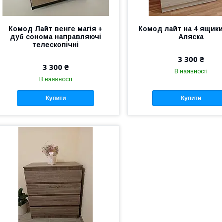
Комод Лайт венге магія +
Комод лайт на 4 ящики
дуб сонома направляючі
Аляска
телескопічні
3 300 ₴
3 300 ₴
В наявності
В наявності
Купити
Купити